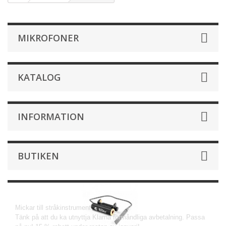
MIKROFONER
KATALOG
INFORMATION
BUTIKEN
Mikrofoner
Mickar till stråkinstrument
Tänk på att du ka utnyttja Klarna förmåndliga avbetalning. Passa