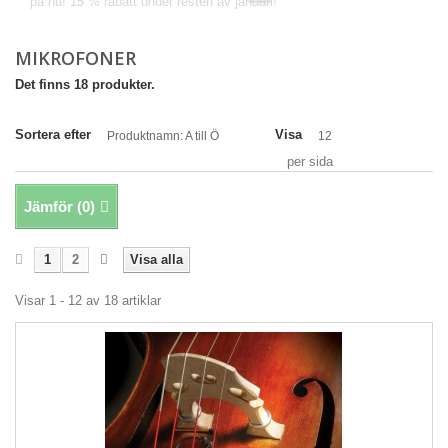
på nu! 15 % rabatt under resten av januari!
MIKROFONER
Det finns 18 produkter.
Sortera efter
Visa
Produktnamn: A till Ö
12
per sida
Jämför (
0
)
1
2
Visa alla
Visar 1 - 12 av 18 artiklar