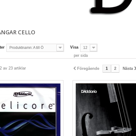
ÄNGAR CELLO
ter
Visa
Produktnamn: A till Ö
12
per sida
2 av 23 artiklar
Föregående
1
2
Nästa