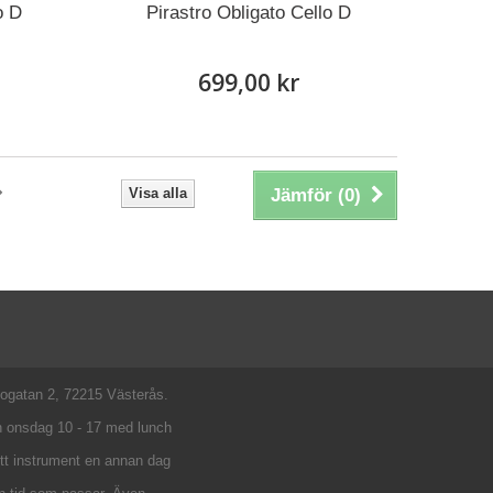
o D
Pirastro Obligato Cello D
699,00 kr
Visa alla
Jämför (
0
)
bogatan 2, 72215 Västerås.
h onsdag 10 - 17 med lunch
tt instrument en annan dag