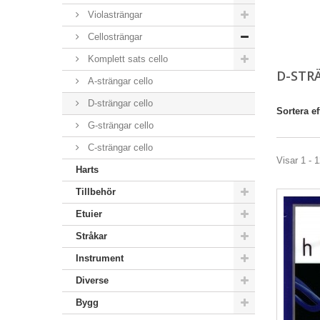
Violasträngar
Cellosträngar
Komplett sats cello
D-STR
A-strängar cello
D-strängar cello
Sortera ef
G-strängar cello
C-strängar cello
Visar 1 - 1
Harts
Tillbehör
Etuier
Stråkar
Instrument
Diverse
Bygg