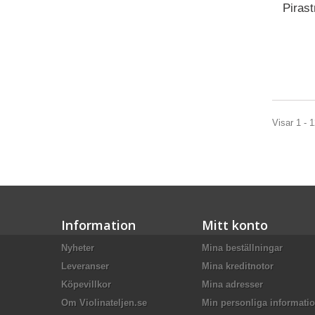
Pirast
Visar 1 - 1
Information
Mitt konto
Nyheter
Mina beställningar
Leveranser
Mina kreditnotor
Köpevillkor
Mina adresser
Om Violinateljen.se
Min personliga informati