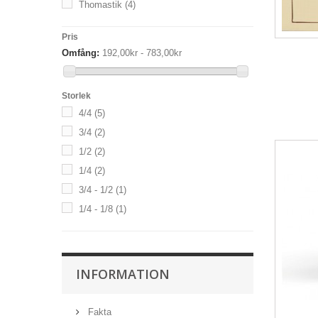
Thomastik
(4)
Pris
Omfång:
192,00kr - 783,00kr
Storlek
4/4
(5)
3/4
(2)
1/2
(2)
1/4
(2)
3/4 - 1/2
(1)
1/4 - 1/8
(1)
INFORMATION
Fakta