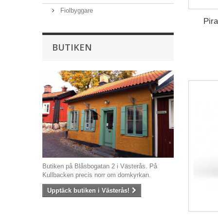
Fiolbyggare
Pir
BUTIKEN
Butiken på Blåsbogatan 2 i Västerås. På
Kullbacken precis norr om domkyrkan.
Upptäck butiken i Västerås!