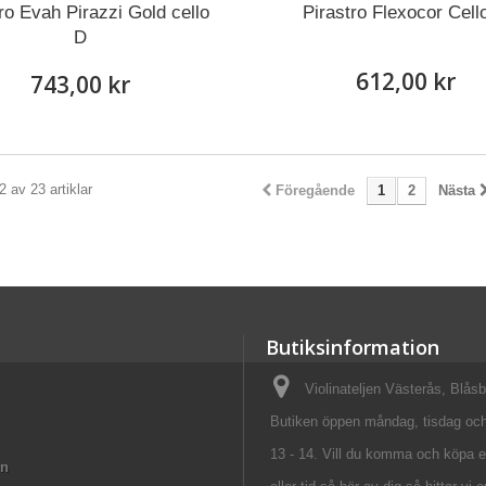
ro Evah Pirazzi Gold cello
Pirastro Flexocor Cell
D
612,00 kr
743,00 kr
2 av 23 artiklar
Föregående
1
2
Nästa
Butiksinformation
Violinateljen Västerås, Blås
Butiken öppen måndag, tisdag oc
13 - 14. Vill du komma och köpa e
on