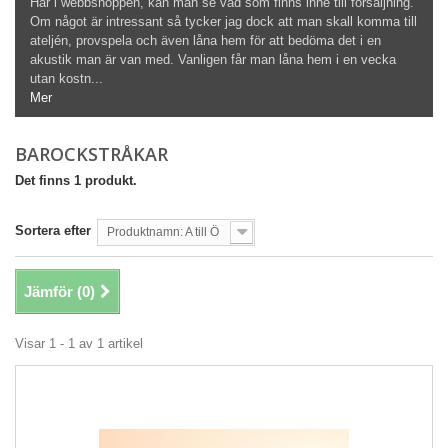
Här i webbshoppen, kan man se vad som finns inne till försäljning.
Om något är intressant så tycker jag dock att man skall komma till
ateljén, provspela och även låna hem för att bedöma det i en
akustik man är van med. Vanligen får man låna hem i en vecka
utan kostn...
Mer
BAROCKSTRÅKAR
Det finns 1 produkt.
Sortera efter
Produktnamn: A till Ö
Jämför (
0
)
Visar 1 - 1 av 1 artikel