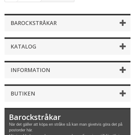
BAROCKSTRÅKAR
KATALOG
INFORMATION
BUTIKEN
Barockstråkar
När det gäller att köpa en stråke så kan man givetvis göra det på
postorder här.