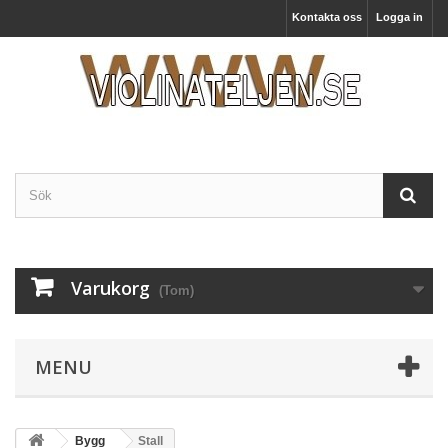
Kontakta oss
Logga in
Varukorg
(Tom)
MENU
Bygg
Stall