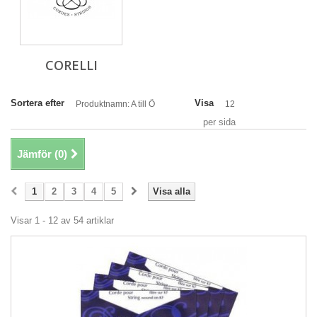
CORELLI
Sortera efter
Visa
Produktnamn: A till Ö
12
per sida
Jämför (
0
)
1
2
3
4
5
Visa alla
Visar 1 - 12 av 54 artiklar