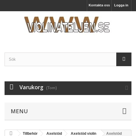
Kontakta oss
Logga in
Varukorg
(Tom)
MENU
Tillbehör
Axelstöd
Axelstöd violin
Axelstöd